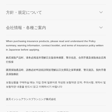
方針・規定について
会社情報・各種ご案内
When purchasing insurance products, please read and understand the Policy
summary, warning information, contract booklet, and terms of insurance policy written
in Japanese before applying.
购买保险产品时、请务必阅读并理解日文版保单摘要、警示信息、合同手册及保险条款后再
行投保
購買保險產品時、請務必於申請前詳閱並理解以日文撰寫之保單摘要、警示資訊、契約手冊
及保險條款
보험상품을 구매하실 때는 가입 전에 일본어로 작성된 보험약관 요약, 주의사항, 계약서 및
보험약관 내용을 반드시 읽고 이해하시기 바랍니다
楽天インシュアランスプランニング株式会社