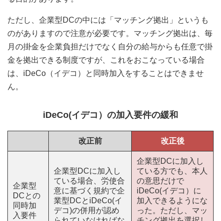
ただし、企業型DCの中には「マッチング拠出」というも
のがありますので注意が必要です。マッチング拠出は、毎
月の掛金を企業負担だけでなく自分の給与からも任意で掛
金を拠出できる制度ですが、これをおこなっている場合
は、iDeCo（イデコ）と同時加入をすることはできませ
ん。
iDeCo(イデコ）の加入要件の緩和
改正前
改正後
企業型DCに加入し
企業型DCに加入し
ている方でも、本人
ている場合、労使合
の意思だけで
企業型
意に基づく規約で企
iDeCo(イデコ）に
DCとの
業型DCとiDeCo(イ
加入できるようにな
同時加
デコ)の併用が認め
った。ただし、マッ
入要件
られていなければな
チング拠出を選択し