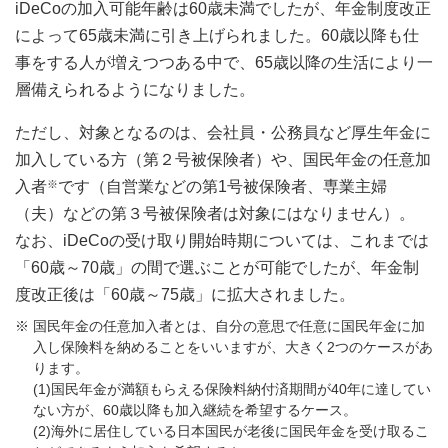
iDeCoの加入可能年齢は60歳未満でしたが、年金制度改正
によって65歳未満に引き上げられました。60歳以降も仕
事をする人が増えつつある中で、65歳以降の生活により一
層備えられるようになりました。
ただし、対象となるのは、会社員・公務員など厚生年金に
加入している方（第２号被保険者）や、国民年金の任意加
入者
※
です（自営業などの第1号被保険者、専業主婦
（夫）などの第３号被保険者は対象にはなりません）。
なお、iDeCoの受け取り開始時期については、これまでは
「60歳～70歳」の間で選ぶことが可能でしたが、年金制
度改正後は「60歳～75歳」に拡大されました。
国民年金の任意加入者とは、自分の意思で任意に国民年金に加
入し保険料を納めることをいいますが、大きく2つのケースがあ
ります。
(1)国民年金が満額もらえる保険料納付済期間が40年に達してい
ない方が、60歳以降も加入継続を希望するケース。
(2)海外に居住している日本国民が老後に国民年金を受け取るこ