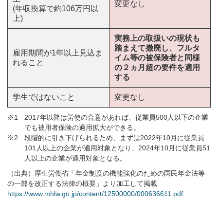
変更なし
(年収換算で約106万円以
上)
実務上の取扱いの現状も
踏まえて撤廃し、フルタ
雇用期間が1年以上見込ま
イム等の被保険者と同様
れること
の２ヵ月超の要件を適用
する
学生ではないこと
変更なし
※1
2017年以降は労使の合意があれば、従業員500人以下の企業
でも被用者保険の適用拡大ができる。
※2
段階的に引き下げられるため、まずは2022年10月に従業員
101人以上の企業が適用対象となり、2024年10月に従業員51
人以上の企業が適用対象となる。
（出典）厚生労働省「年金制度の機能強化のための国民年金法等
の一部を改正する法律の概要」より加工して掲載
https://www.mhlw.go.jp/content/12500000/000636611.pdf