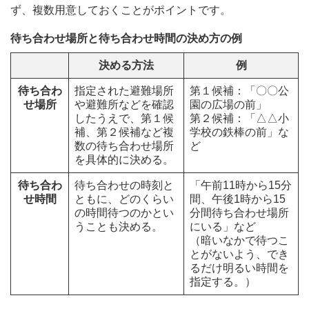
ず、複数用意しておくことがポイントです。
待ち合わせ場所と待ち合わせ時間の決め方の例
決める方法
例
待ち合わ
指定された避難場所
第１候補：「〇〇公
せ場所
や避難所などを確認
園の広場の前」
したうえで、第１候
第２候補：「△△小
補、第２候補など複
学校の鉄棒の前」な
数の待ち合わせ場所
ど
を具体的に決める。
待ち合わ
待ち合わせの時刻と
「午前11時から15分
せ時間
ともに、どのくらい
間、午後1時から15
の時間待つのかとい
分間待ち合わせ場所
うことも決める。
にいる」など
（暗いなかで待つこ
とがないよう、でき
るだけ明るい時間を
指定する。）