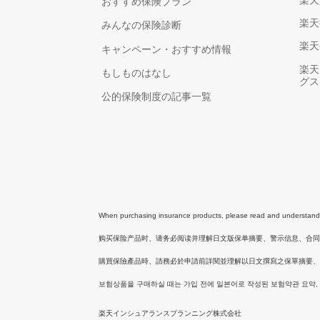
おすすめ保険プラン
楽天
みんなの保険診断
楽天
キャンペーン・おすすめ情報
楽天
もしものはなし
グス
公的保険制度の記事一覧
When purchasing insurance products, please read and understand th
购买保险产品时、请务必阅读并理解日文版保单摘要、警示信息、合
購買保險產品時、請務必於申請前詳閱並理解以日文撰寫之保單摘要、
보험상품을 구매하실 때는 가입 전에 일본어로 작성된 보험약관 요약,
楽天インシュアランスプランニング株式会社