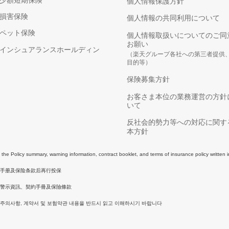
個人情報保護方針
損害保険
個人情報の共同利用について
ペット保険
個人情報取扱いについてのご同
お願い
インシュアランスホールディン
（楽天グループ各社への第三者提供
目的等）
保険募集方針
お客さま本位の業務運営の方針
いて
反社会的勢力等への対応に関す
本方針
e Policy summary, warning information, contract booklet, and terms of insurance policy written 
同手册及保险条款后再行投保
警示資訊、契約手冊及保險條款
 주의사항, 계약서 및 보험약관 내용을 반드시 읽고 이해하시기 바랍니다