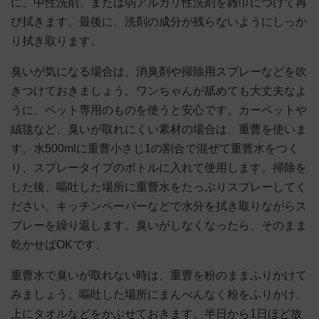
に、中性洗剤、または弱アルカリ性洗剤を雑巾につけて再
び拭きます。最後に、洗剤の成分が残らないようにしっか
り拭き取ります。
臭いが気になる場合は、消臭剤や掃除用スプレーなどを吹
きつけておきましょう。ワンちゃんが舐めても大丈夫なよ
うに、ペット専用のものを使うと安心です。カーペットや
絨毯など、臭いが取れにくい素材の場合は、重曹を使いま
す。水500mlに重曹小さじ1の割合で混ぜて重曹水をつく
り、スプレータイプのボトルに入れて使用します。掃除を
した後、嘔吐した場所に重曹水をたっぷりスプレーしてく
ださい。キッチンペーパーなどで水分を拭き取りながらス
プレーを繰り返します。臭いがしなくなったら、そのまま
乾かせばOKです。
重曹水で臭いが取れない時は、重曹を粉のままふりかけて
みましょう。嘔吐した場所にまんべんなく粉をふりかけ、
上にタオルなどをかぶせておきます。半日から1日ほど放