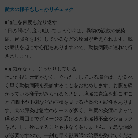
愛犬の様子もしっかりチェック
■嘔吐を何度も繰り返す
1日の間に何度も吐いてしまう時は、異物の誤飲や感染
症、胃腸炎を起こしているなどの原因が考えられます。脱
水症状を起こす心配もありますので、動物病院に連れて行
きましょう。
■元気がなく、ぐったりしている
吐いた後に元気がなく、ぐったりしている場合は、なるべ
く早く動物病院を受診することをお勧めします。お腹を痛
がっている様子がみられるときは、膵臓に炎症を起こすこ
とで嘔吐や下痢などの症状を見せる膵炎の可能性もありま
す。犬の膵炎は急性のケースが多く、重度の炎症によって
膵臓の周囲までダメージを受けると多臓器不全やショック
を起こし、死に至ることも少なくありません。早急な治療
が必要ですので、一刻も早く獣医師の治療を受けてくださ