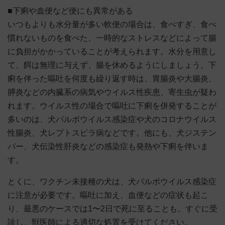
■下痢や血便など便にも異常がある
いつもよりも水分量が多い軟便の場合は、食べすぎ、食べ
慣れないものを食べた、一時的なストレスなどによって腸
に負担がかかっていることが考えられます。水分を用意し
て、餌は無理に与えず、腸を休めるようにしましょう。下
痢を伴った嘔吐を何度も繰り返す時は、胃腸炎や大腸炎、
膵炎などの内臓系の病気やウイルス性疾患、寄生虫が疑わ
れます。ウイルス性の場合で嘔吐に下痢を併発することが
多いのは、犬パルボウイルス感染症や犬のコロナウイルス
性腸炎、犬レプトスピラ病などです。他にも、犬ジステン
パー、犬伝染性肝炎などの感染症も発熱や下痢を伴いま
す。
とくに、ワクチン未接種の犬は、犬パルボウイルス感染症
に注意が必要です。嘔吐に加え、血便などの症状も起こ
り、最悪のケースでは1〜2日で死に至ることも。すぐに受
診し、獣医師による適切な処置を受けてください。