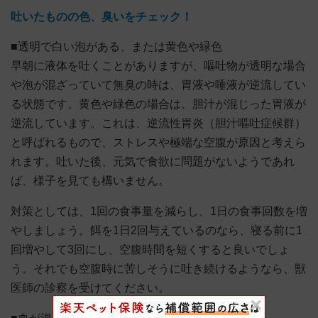
吐いたものの色、臭いをチェック！
■透明で白い泡がある、または黄色や緑色
早朝に液体を吐くことがありますが、嘔吐物が透明な場合
や泡が混ざっていて無臭の時は、胃液や唾液が逆流してい
る状態です。黄色や緑色の場合は、胆汁が混じった胃液が
逆流しています。これは、逆流性胃炎（胆汁嘔吐症候群）
と呼ばれるもので、ストレスや極端な空腹が原因と考えら
れます。吐いた後、元気で食欲に問題がないようであれ
ば、様子を見ても構いません。
対策としては、1回の食事量を減らし、1日の食事回数を増
やしましょう。餌を1日2回与えているのなら、寝る前に1
回増やして3回にし、空腹時間を短くすると良いでしょ
う。それでも空腹時に苦しそうに吐き続けるようなら、獣
医師の診察を受けてください。