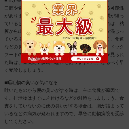
■血が混ざっている、吐いたものがピンク色や茶色
口腔や食道、胃にできた腫瘍などから出血している可能性
があります。出血して間もなければ赤い鮮血、時間が経っ
ていると茶色になります。濃い赤色や黒茶色の場合は、粘
膜から出血している可能性があります。ピンク色が混じっ
ている場合は、赤や茶色に比べると出血量が少なく、食道
などの炎症が考えられます。ただし、茶色の場合、ドック
フードの色が混じっている場合もあります。出血が見られ
た時は、胃潰瘍や腫瘍の恐れもありますので、なるべく早
く受診しましょう。
■嘔吐物の臭いが気になる
吐いたものから便の臭いがする時は、主に食糞が原因で
す。排泄物はすぐに片付けるなどの対策をしましょう。食
糞をしていないのに便の臭いがする場合は、腸が詰まって
いるなどの病気が疑われますので、早急に動物病院を受診
してください。