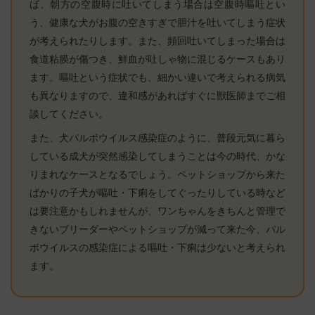
ば、朝方の空腹時に吐いてしまう場合は空腹時嘔吐とい
う、健康な犬がお腹の空きすぎで胆汁を吐いてしまう症状
が考えられたりします。また、頻回吐いてしまった場合は
食道粘膜が傷つき、鮮血が吐しゃ物に混じるケースもあり
ます。嘔吐という症状でも、細かい違いで考えられる病気
も異なりますので、違和感があればすぐに獣医師までご相
談してください。
また、犬パルボウイルス感染症のように、普段元気に暮ら
している成犬が突然感染してしまうことは今の時代、かな
りまれなケースとなるでしょう。ペットショップから来た
ばかりの子犬が嘔吐・下痢をしてぐったりしている時など
は要注意かもしれませんが、ワンちゃんをきちんと管理で
きないブリーダーやペットショップが減って来た今、パル
ボウイルスの感染症による嘔吐・下痢は少ないと考えられ
ます。