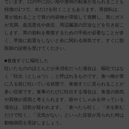
ています。口の中に白い泡や透明の粘液が見られることも
特徴の1つで、水だけを吐くこともあります。胃捻転は、
胃が捻れることで胃の内容物が滞留して発酵し、胃にガス
が充満。血流悪化や炎症、周辺臓器の圧迫などを引き起こ
します。胃の捻転を整復するための手術が必要なことが多
く、早急に処置をしないと命に関わる病気です。すぐに獣
医師の診察を受けてください。
■食後すぐに嘔吐した
吐いたもののほとんどが未消化だった場合は、嘔吐ではな
く「吐出（としゅつ）」と呼ばれるものです。食べ物が胃
に入る前に吐いている状態で、食後すぐに見られることが
多い症状です。食事のたびに吐出する場合は、食道の病気
や異物が原因と考えられます。咳やくしゃみを伴っている
場合は、誤飲が疑われます。「食べたら吐く」「水を飲む
だけで吐く」「元気がない」といった症状が見られた時は
動物病院を受診しましょう。