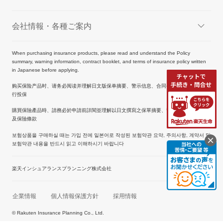
会社情報・各種ご案内
When purchasing insurance products, please read and understand the Policy
summary, warning information, contract booklet, and terms of insurance policy written
in Japanese before applying.
购买保险产品时、请务必阅读并理解日文版保单摘要、警示信息、合同手册及保险条款后再
行投保
購買保險產品時、請務必於申請前詳閱並理解以日文撰寫之保單摘要、警示資訊、契約手冊
及保險條款
보험상품을 구매하실 때는 가입 전에 일본어로 작성된 보험약관 요약, 주의사항, 계약서 및
보험약관 내용을 반드시 읽고 이해하시기 바랍니다
楽天インシュアランスプランニング株式会社
企業情報
個人情報保護方針
採用情報
© Rakuten Insurance Planning Co., Ltd.