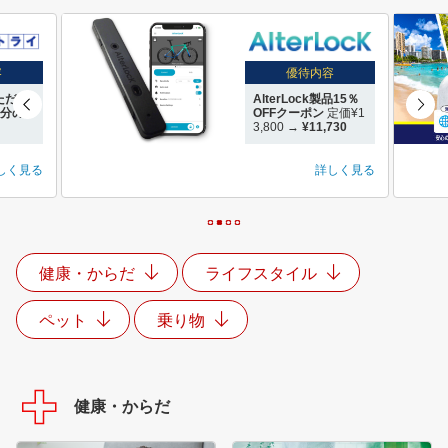
優待内容
容
AlterLock製品15％
ただい
OFFクーポン
定価¥1
回分の
3,800 →
¥11,730
詳しく見る
しく見る
●
●
●
●
健康・からだ
ライフスタイル
ペット
乗り物
健康・からだ