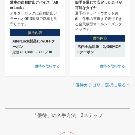
愛車の盗難防止デバイス「Alt
四季を通じて安定した走りが
erLock」
可能なタイヤ
オルターロックは盗難防止ア
夏季のドライ・ウエット路
ラームとGPS追跡で愛車を見
面、冬季の雪道まで走行でき
守ります。
る全天候型オールシーズンタ
イヤです。
優待内容
優待内容
AlterLock製品15％OFFク
ーポン
店内全品対象！2,400円OF
定価¥13,800 →
¥11,730
Fクーポン
優待を取得する
優待を取得する
「優待カテゴリ」選択に戻る
「優待」の入手方法 3ステップ