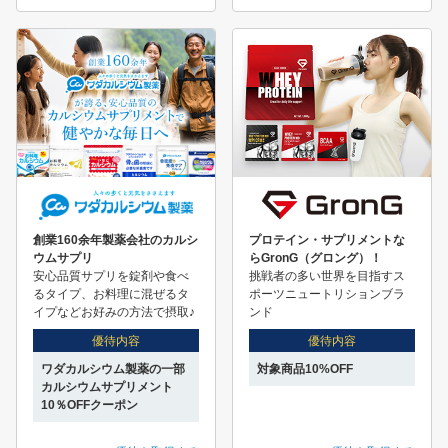
創業160余年製薬会社のカルシ
プロテイン・サプリメントな
ウムサプリ
らGronG（グロング）！
安心品質サプリを錠剤や食べ
挑戦者の多い世界を目指すス
るタイプ、お料理に混ぜるタ
ポーツニュートリションブラ
イプなどお好みの方法で摂取♪
ンド
優待内容
優待内容
ワダカルシウム製薬の一部
対象商品10%OFF
カルシウムサプリメント
10％OFFクーポン