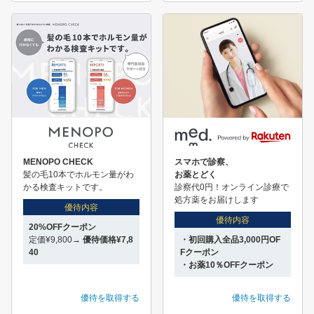
MENOPO CHECK
スマホで診察、
髪の毛10本でホルモン量がわ
お薬とどく
かる検査キットです。
診察代0円！オンライン診療で
処方薬をお届けします
優待内容
優待内容
20%OFFクーポン
定価¥9,800→
優待価格¥7,8
・初回購入全品3,000円OF
40
Fクーポン
・お薬10％OFFクーポン
優待を取得する
優待を取得する