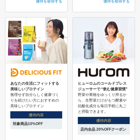
優待を取得する
優待を取得する
あなたの生活にフィットする
ヒューロムのコールドプレス
美味しいプロテイン
ジューサーで “飲む健康習慣”
無理せず自分らしく健康づく
野菜や果物をゆっくり搾るか
りを続けたい方におすすめの
ら、生野菜だけがもつ酵素や
美味しいプロテイン
抗酸化成分も毎日手軽に丸ご
と摂取できます。
優待内容
優待内容
対象商品10%OFF
店内全品 20%OFFクーポン