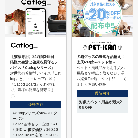
【猫様専用】24時間365日、
犬猫グッズの豊富な品揃え！
猫様の生活と健康を見守るデ
楽天Pet館～ペット館～
バイス「Catlogシリーズ」
ペットの消耗品からお手入れ
次世代の首輪型デバイス『Cat
用品まで幅広く取り扱い。是
log』と、トイレの下に置く
非楽天Pet館～ペット館～にて
『Catlog Board』それぞれ
楽しくお買い物を！
で、猫様の健康を見守りま
優待内容
す。
対象のペット用品が最大2
優待内容
0％OFF
Catlogシリーズ50%OFFク
ーポン
Catlog基本セット定価：¥1
3,640 →
優待価格：¥6,820
Catlog Board定価：¥14,85