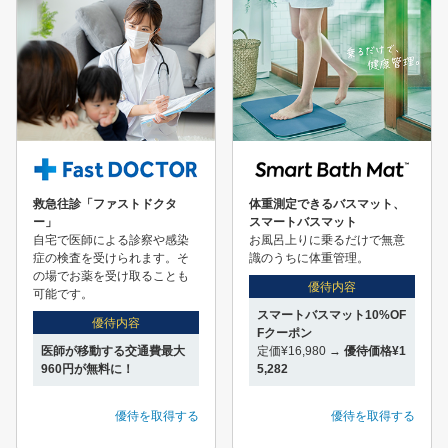
救急往診「ファストドクタ
体重測定できるバスマット、
ー」
スマートバスマット
自宅で医師による診察や感染
お風呂上りに乗るだけで無意
症の検査を受けられます。そ
識のうちに体重管理。
の場でお薬を受け取ることも
優待内容
可能です。
スマートバスマット10%OF
優待内容
Fクーポン
医師が移動する交通費最大
定価¥16,980 →
優待価格¥1
960円が無料に！
5,282
優待を取得する
優待を取得する