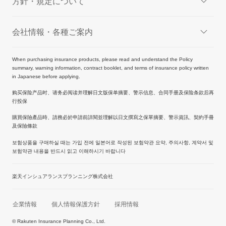
方針・規定について
会社情報・各種ご案内
When purchasing insurance products, please read and understand the Policy
summary, warning information, contract booklet, and terms of insurance policy written
in Japanese before applying.
购买保险产品时、请务必阅读并理解日文版保单摘要、警示信息、合同手册及保险条款后再
行投保
購買保險產品時、請務必於申請前詳閱並理解以日文撰寫之保單摘要、警示資訊、契約手冊
及保險條款
보험상품을 구매하실 때는 가입 전에 일본어로 작성된 보험약관 요약, 주의사항, 계약서 및
보험약관 내용을 반드시 읽고 이해하시기 바랍니다
楽天インシュアランスプランニング株式会社
企業情報
個人情報保護方針
採用情報
© Rakuten Insurance Planning Co., Ltd.