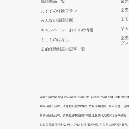
楽天
保険商品一覧
楽天
おすすめ保険プラン
楽天
みんなの保険診断
楽天
キャンペーン・おすすめ情報
楽天
もしものはなし
グス
公的保険制度の記事一覧
When purchasing insurance products, please read and understand th
购买保险产品时、请务必阅读并理解日文版保单摘要、警示信息、合
購買保險產品時、請務必於申請前詳閱並理解以日文撰寫之保單摘要、
보험상품을 구매하실 때는 가입 전에 일본어로 작성된 보험약관 요약,