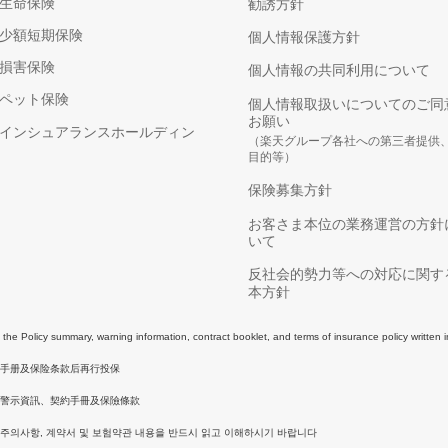
生命保険
勧誘方針
少額短期保険
個人情報保護方針
損害保険
個人情報の共同利用について
ペット保険
個人情報取扱いについてのご同
お願い
インシュアランスホールディン
（楽天グループ各社への第三者提供
目的等）
保険募集方針
お客さま本位の業務運営の方針
いて
反社会的勢力等への対応に関す
本方針
e Policy summary, warning information, contract booklet, and terms of insurance policy written 
同手册及保险条款后再行投保
警示資訊、契約手冊及保險條款
 주의사항, 계약서 및 보험약관 내용을 반드시 읽고 이해하시기 바랍니다