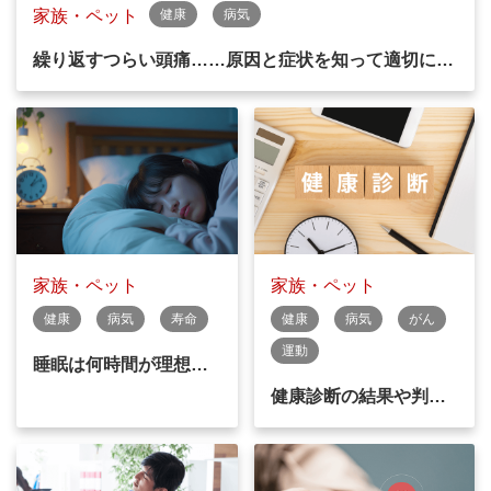
家族・ペット
健康
病気
繰り返すつらい頭痛……原因と症状を知って適切に…
家族・ペット
家族・ペット
健康
病気
寿命
健康
病気
がん
運動
睡眠は何時間が理想…
健康診断の結果や判…