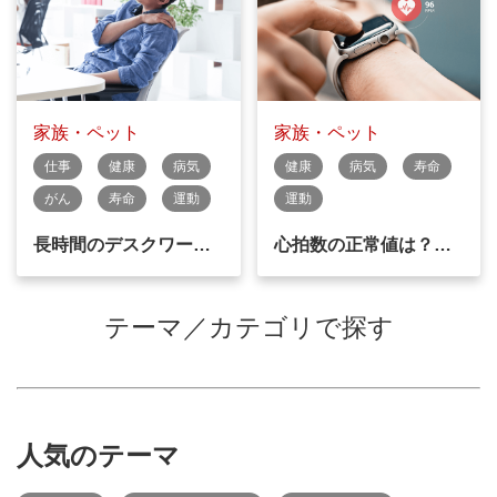
家族・ペット
家族・ペット
仕事
健康
病気
健康
病気
寿命
がん
寿命
運動
運動
長時間のデスクワー…
心拍数の正常値は？…
テーマ／カテゴリで探す
人気のテーマ