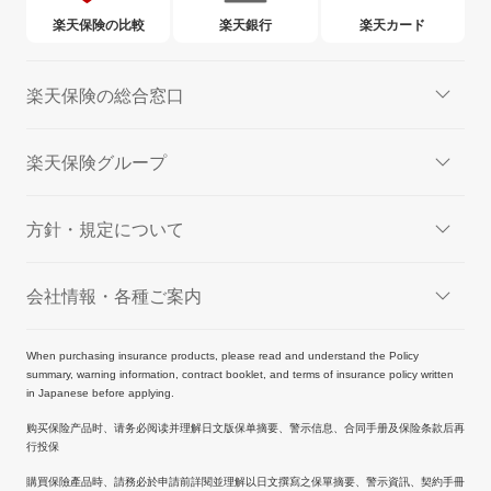
楽天保険の比較
楽天銀行
楽天カード
楽天保険の総合窓口
楽天保険グループ
方針・規定について
会社情報・各種ご案内
When purchasing insurance products, please read and understand the Policy
summary, warning information, contract booklet, and terms of insurance policy written
in Japanese before applying.
购买保险产品时、请务必阅读并理解日文版保单摘要、警示信息、合同手册及保险条款后再
行投保
購買保險產品時、請務必於申請前詳閱並理解以日文撰寫之保單摘要、警示資訊、契約手冊