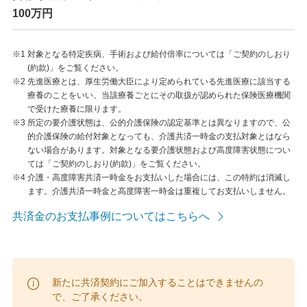
100万円
※1
対象となる特定疾病、手術および給付倍率については「ご契約のしおり
(約款)」をご覧ください。
※2
先進医療とは、厚生労働大臣により定められている先進医療に該当する
療養のことをいい、当該療養ごとにその取扱が認められた保険医療機関
で受けた療養に限ります。
※3
所定の要介護状態は、公的介護保険の認定基準とは異なりますので、公
的介護保険の給付対象となっても、介護共済一時金の支払対象とはなら
ない場合があります。対象となる要介護状態および高度障害状態につい
ては「ご契約のしおり(約款)」をご覧ください。
※4
介護・高度障害共済一時金をお支払いした場合には、この特約は消滅し
ます。介護共済一時金と高度障害一時金は重複してお支払いしません。
共済金のお支払事例についてはこちらへ
新たに共済契約にご加入することはできませんの
で、ご了承ください。