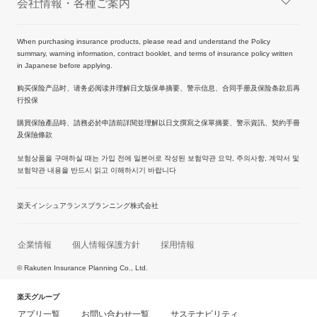
会社情報・各種ご案内
When purchasing insurance products, please read and understand the Policy
summary, warning information, contract booklet, and terms of insurance policy written
in Japanese before applying.
购买保险产品时、请务必阅读并理解日文版保单摘要、警示信息、合同手册及保险条款后再
行投保
購買保險產品時、請務必於申請前詳閱並理解以日文撰寫之保單摘要、警示資訊、契約手冊
及保險條款
보험상품을 구매하실 때는 가입 전에 일본어로 작성된 보험약관 요약, 주의사항, 계약서 및
보험약관 내용을 반드시 읽고 이해하시기 바랍니다
楽天インシュアランスプランニング株式会社
企業情報
個人情報保護方針
採用情報
© Rakuten Insurance Planning Co., Ltd.
楽天グループ
アプリ一覧
お問い合わせ一覧
サステナビリティ